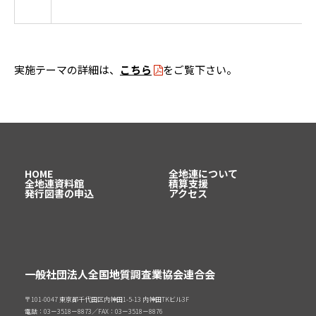
実施テーマの詳細は、
こちら
をご覧下さい。
HOME
全地連について
全地連資料館
積算支援
発行図書の申込
アクセス
一般社団法人全国地質調査業協会連合会
〒101-0047 東京都千代田区内神田1-5-13 内神田TKビル3F
電話：03－3518－8873／FAX：03－3518－8876